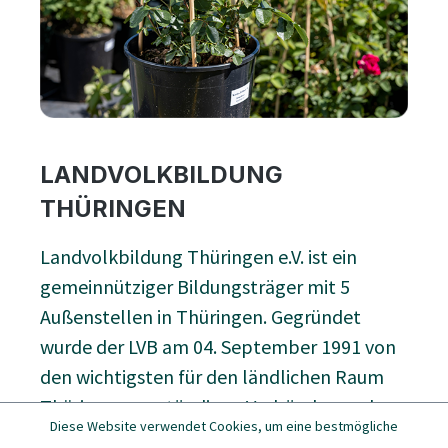
LANDVOLKBILDUNG
THÜRINGEN
Landvolkbildung Thüringen e.V. ist ein
gemeinnütziger Bildungsträger mit 5
Außenstellen in Thüringen. Gegründet
wurde der LVB am 04. September 1991 von
den wichtigsten für den ländlichen Raum
Thüringens zuständigen Verbänden und
Diese Website verwendet Cookies, um eine bestmögliche
Institutionen des Freistaates Thüringen. Wir