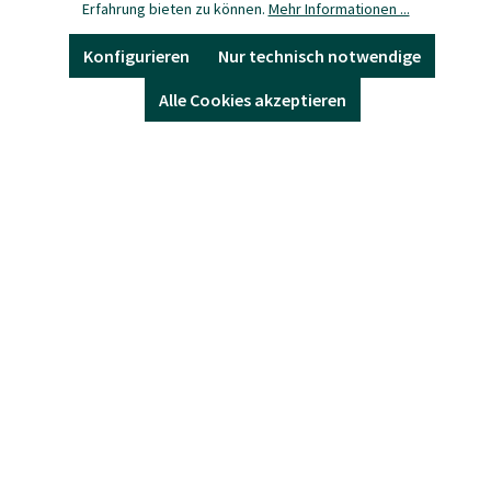
Erfahrung bieten zu können.
Mehr Informationen ...
bieten ein umfassendes, auf den ländlichen
Raum ausgerichtetes, spezialisiertes wie
Konfigurieren
Nur technisch notwendige
auch allgemeines Bildungsangebot. Ihre
Alle Cookies akzeptieren
Ansprechpartner, eine Liste unserer
Mitglieder sowie unser Leitbild finden Sie
hier.