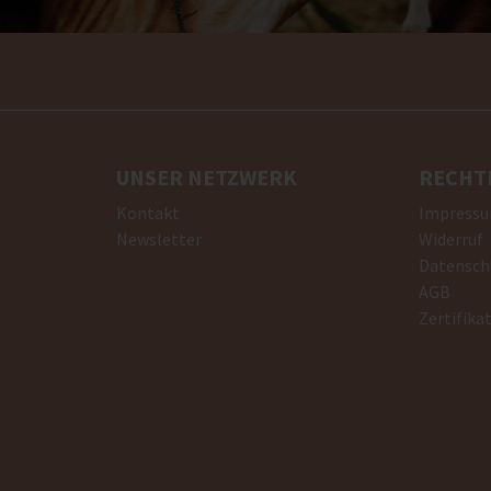
UNSER NETZWERK
RECHT
Kontakt
Impress
Newsletter
Widerruf
Datensch
AGB
Zertifika