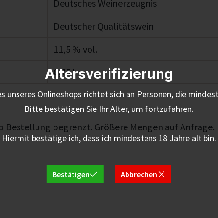
Deutsches Weinerzeugnis
Deutscher Qualitätswein
11,5 % vol.
Altersverifizierung
0,75 l
s unseres Onlineshops richtet sich an Personen, die mindest
Bitte bestätigen Sie Ihr Alter, um fortzufahren.
o Bestellung begrenzt. Größere Mengen auf Anfrage.
Hiermit bestätige ich, dass ich mindestens 18 Jahre alt bin.
Bestätigen
Abbrechen