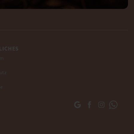
LICHES
um
utz
te