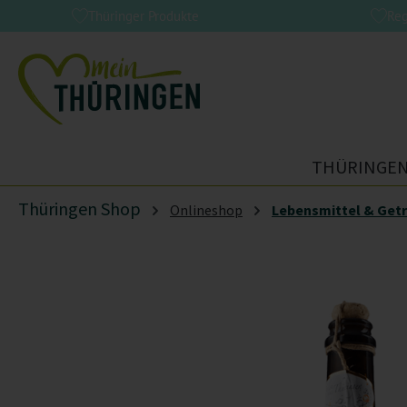
Thüringer Produkte
Reg
m Hauptinhalt springen
Zur Suche springen
Zur Hauptnavigation springen
THÜRINGEN
Thüringen Shop
Onlineshop
Lebensmittel & Get
Bildergalerie überspringen