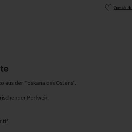
Zum Merkz
te
cco aus der Toskana des Ostens“.
frischender Perlwein
itif