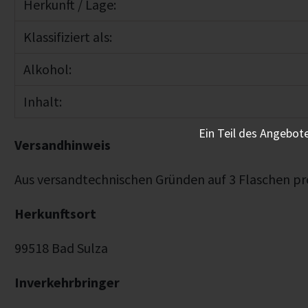
Herkunft / Lage:
Klassifiziert als:
Alkohol:
Inhalt:
Ein Teil des Angebote
Versandhinweis
Aus versandtechnischen Gründen auf 3 Flaschen pr
Herkunftsort
99518 Bad Sulza
Inverkehrbringer