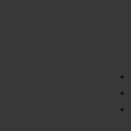
+
+
+