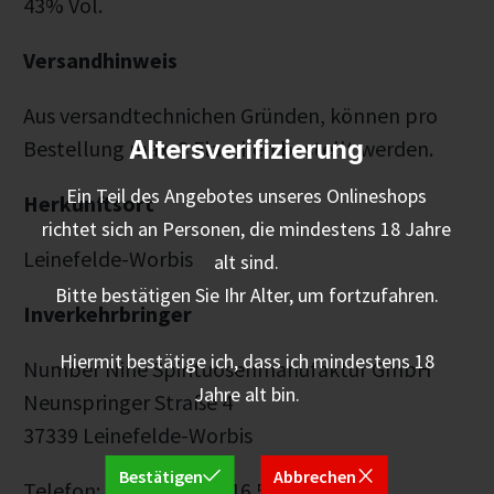
43% Vol.
Versandhinweis
Aus versandtechnichen Gründen, können pro
Altersverifizierung
Bestellung max. 3 Flaschen bestellt werden.
Ein Teil des Angebotes unseres Onlineshops
Herkunftsort
richtet sich an Personen, die mindestens 18 Jahre
Leinefelde-Worbis
alt sind.
Bitte bestätigen Sie Ihr Alter, um fortzufahren.
Inverkehrbringer
Hiermit bestätige ich, dass ich mindestens 18
Number Nine Spirituosenmanufaktur GmbH
Jahre alt bin.
Neunspringer Straße 4
37339 Leinefelde-Worbis
Bestätigen
Abbrechen
Telefon: +49 36074 62 16 50