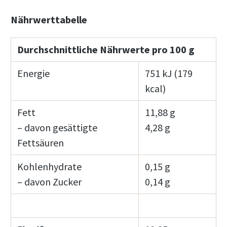
Nährwerttabelle
Durchschnittliche Nährwerte pro 100 g
Energie
751 kJ (179
kcal)
Fett
11,88 g
– davon gesättigte
4,28 g
Fettsäuren
Kohlenhydrate
0,15 g
– davon Zucker
0,14 g